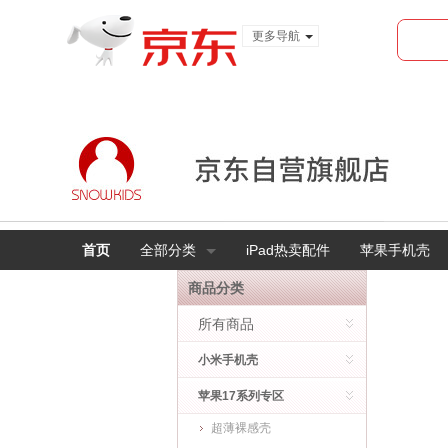
更多导航
服装城
食品
金融
首页
全部分类
iPad热卖配件
苹果手机壳
商品分类
所有商品
小米手机壳
苹果17系列专区
超薄裸感壳