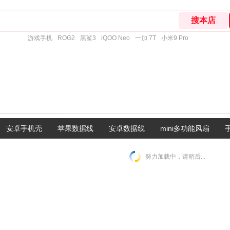
游戏手机
ROG2
黑鲨3
iQOO Neo
一加 7T
小米9 Pro
安卓手机壳
苹果数据线
安卓数据线
mini多功能风扇
努力加载中，请稍后...