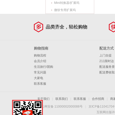
Mini转换器/扩展坞
微软专用扩展坞
品类齐全，轻松购物
购物指南
配送方式
购物流程
上门自提
会员介绍
211限时达
生活旅行/团购
配送服务查
常见问题
配送费收取
大家电
联系客服
关于我们
|
联系我们
|
联系客服
|
合作招商
|
商
京公网安备 11000002000088号
|
京ICP备1104170
互联网出版许