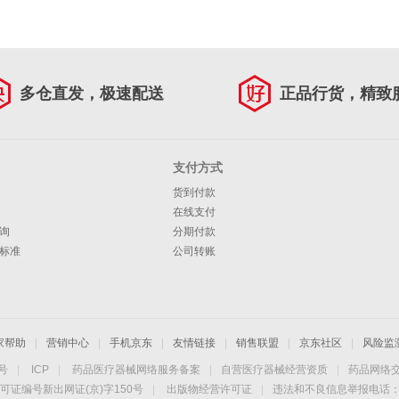
多仓直发，极速配送
正品行货，精致
支付方式
货到付款
在线支付
询
分期付款
标准
公司转账
家帮助
|
营销中心
|
手机京东
|
友情链接
|
销售联盟
|
京东社区
|
风险监
4号
|
ICP
|
药品医疗器械网络服务备案
|
自营医疗器械经营资质
|
药品网络
可证编号新出网证(京)字150号
|
出版物经营许可证
|
违法和不良信息举报电话：40