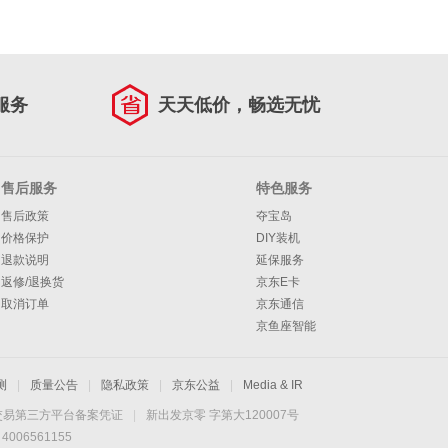
服务
天天低价，畅选无忧
售后服务
特色服务
售后政策
夺宝岛
价格保护
DIY装机
退款说明
延保服务
返修/退换货
京东E卡
取消订单
京东通信
京鱼座智能
测
|
质量公告
|
隐私政策
|
京东公益
|
Media & IR
交易第三方平台备案凭证
|
新出发京零 字第大120007号
06561155